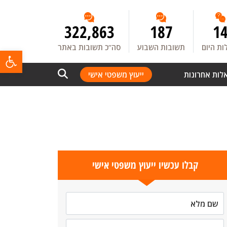
322,863
187
1
ת היום
תשובות השבוע
סה”כ תשובות באתר
פתח
לות אחרונות
ייעוץ משפטי אישי
קבלו עכשיו ייעוץ משפטי אישי