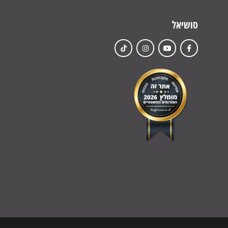
סושיאל