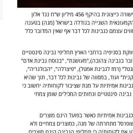
למחוזי בפתח-תקוה הוגשה תביעה ובקשה לאישורה כייצוגית בהיקף 456 מיליון ש"ח נגד אלון
קמעונאית השנייה בגודלה בישראל (מגה) בטענה
ווים עצמם כגבינות לכל דבר אף שאין המדובר כלל
קת בסניפיה ברחבי הארץ תחליפי גבינה סינטטיים
בר בגבינה צהובה),"מעושנת", "בנוסח גבינת אדם"
טל" (רמז לגבינת אמטל), "פיצרלה", "הבולגריה",
קנית" ועוד, במסווה של גבינות לכל דבר, תוך שהיא
ינות אמיתיות על מנת שציבור לקוחותיה יחשוב כי
גבינה סינטטיים ונחותים המכילים שומן צמחי
גבינות אמיתיות כאשר בפועל הינם מוצרים
 שופרסל מתחרתה של מגה, כמוצרים צמחיים ולא
דע את לקוחותיה כי תחליפי הגבינה הינם מוצרים