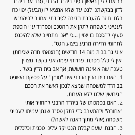
בבואנו לדיון ראשון בפני ביה"ד הרבני, סרב אב ביה"ד
לדון בבקשתנו לגט עד שלא אמציא לו (הבעל) יפוי כח
בלתי חוזר להעברת הדירה לפרודתי ואחזור לביהמ"ש
לענייני משפחה לתקן את ההסכם ופסה"ד ע"י הוספת
סעיף להסכם בו יצויין ...כי "אני מתחייב שלא להיכנס
לתחומי הדירה מרגע ביצוע הגט".
איני גר בבית מזה 14 חודשים (המצאתי חוזה שכירות)
ואין לי כלל מפתח. פרודתי עימה אני בקשר מצויין
טענה שהיא אינה חוששת, אך אב בית הדין בשלו.
1. האם בית הדין הרבני אינו "סומך" על פסיקת השופט
בביה"ד למשפחה שמצא לנכון לאשר את הסכם
הגירושין שלנו ללא הערות.
2. האם בסמכותו של ביה"ד הרבני להחזיר אותי
"אחורה" ולהתערב כדי לתקן פס"ד שנתן עמיתו לענייני
משפחה.(אולי מתוך דאגה לאשה?)
3. הבנתי שעם קבלת הגט יקל עלינו טכנית וכלכלית