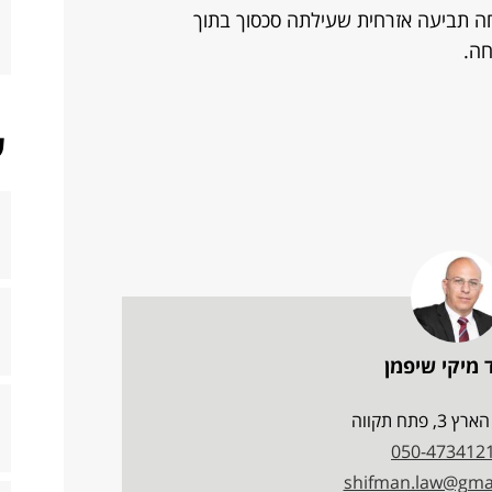
חה תביעה אזרחית שעילתה סכסוך בתוך
חה.
ש
 מיקי שיפמן
, פתח תקווה
050-473412
shifman.law@gma