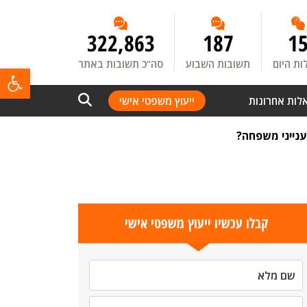
322,863
187
1
ת היום
תשובות השבוע
סה”כ תשובות באתר
פתח
לות אחרונות
ייעוץ משפטי אישי
ענייני משפחה?
קבלו עכשיו ייעוץ משפטי אישי