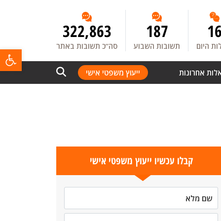
322,863
187
1
ת היום
תשובות השבוע
סה”כ תשובות באתר
פתח
לות אחרונות
ייעוץ משפטי אישי
קבלו עכשיו ייעוץ משפטי אישי