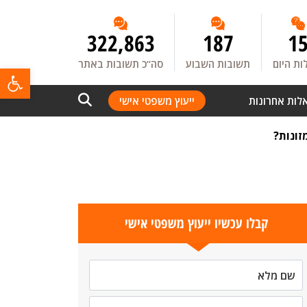
322,863
187
1
ת היום
תשובות השבוע
סה”כ תשובות באתר
פתח
לות אחרונות
ייעוץ משפטי אישי
זונות?
קבלו עכשיו ייעוץ משפטי אישי