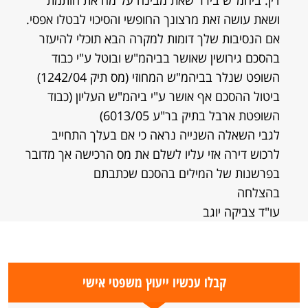
דין. ביהמ"ש בירר שאת מבינה על מה את חותמת
ושאת עושה זאת מרצונך החופשי והסיכוי לבטלו אפסי.
אם הנסיבות שלך דומות למקרה הבא תוכלי להיעזר
בהסכם גירושין שאושר בביהמ"ש ובוטל ע"י כבוד
השופט שנלר בביהמ"ש המחוזי (מס תיק 1242/04)
ביטול ההסכם אף אושר ע"י ביהמ"ש העליון (כבוד
השופטת ארבל בתיק בר"ע 6013/05)
לגבי השאלה השנייה נראה כי אם בעלך התחייב
לרכוש דירה אזי עליו לשלם את מס הרכישה אך מדובר
בפרשנות של המילים בהסכם שכתבתם
בהצלחה
עו"ד צביקה יוגב
קבלו עכשיו ייעוץ משפטי אישי