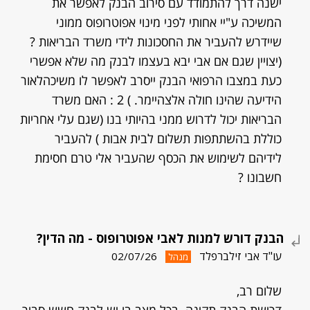
ישנה דרך להתמודד עם סירוב הבנק לאפשר את
המשיכה ע"יי אחותי לפני מינוי אפוטרופוס ממוני
שיידרש להעביר את החסכונות לידי משרד הבריאות ?
(יצויין שגם אם אבי יבא בעצמו לבנק מה שלא אפשרי
כעת במצבו הרפואי הבנק ייסרב לאפשר לו משיכהלאור
הידיעה שהינו חולה אלצהיימר. ) 2 : האם משרד
הבריאות יכול לדרוש ממני בהיותי בנו (שגם עלי אחריות
כוללת בהשתתפות תשלום לבית אבות ) להעביר
לידיהם לשימוש את הכסף שהעביר אלי טרם חסימת
חשבונו ?
הבנק דורש למנות לאבי אפוטרופוס - מה הדין?
עו"ד אבי זילברפלד
02/07/26
מנהל
שלום רב,