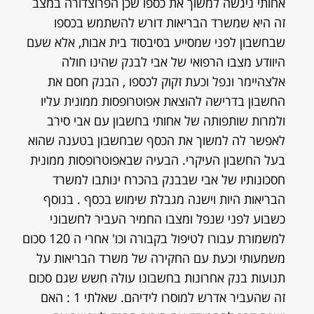
אחותי ניגשה למשוך את כספו שכן הפרוצדורה במצב
זה היא שמשרד הבריאות דורש להשתמש בכספו
שבחשבון לפני שמסייע בסיבסוד בית אבות, אלא שעם
היוודע מצבו הרפואי של אבי לבנק שהינו חולה
אלצהיימר ונפל וכעת זקוק לכספו , הבנק חסם את
החשבון בדרישה להוצאת אפוטרופסות ממונית עליו
ולמרות שותפותה של אחותי בחשבון עם אבי סירב
לאפשר לה למשוך את הכסף שבחשבון בטענה שהוא
בעל החשבון העיקרי. הבעיה שבאפוטרופסות ממונית
חסכונותיו של אבי שבבנק בהכרח ינותבו למשרד
הבריאות היות וישנה מגבלת שימוש בכסף . בנוסף
כשבוע לפני שנפל ומצבו החמיר העביר לחשבוני
למשמורת עבורו לטיפול בקבורה וכו' אחרי ה 120 סכום
משמעותי וכעת עם החקירה של משרד הבריאות על
תנועות בנק אחרונות בחשבונו עולה חשש שגם סכום
זה שהעביר אדרש למוסרו לידיהם. שאלתי 1 : האם