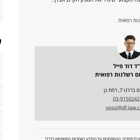
ות רפואית
ש
ד דוד פייל
ם רשלנות רפואית
'רנו 7, רמת גן
03-9150242
yossi@df-law.co
ווה לו תחליף. ההסתמכות על המידע באחריות המשתמש בלבד!