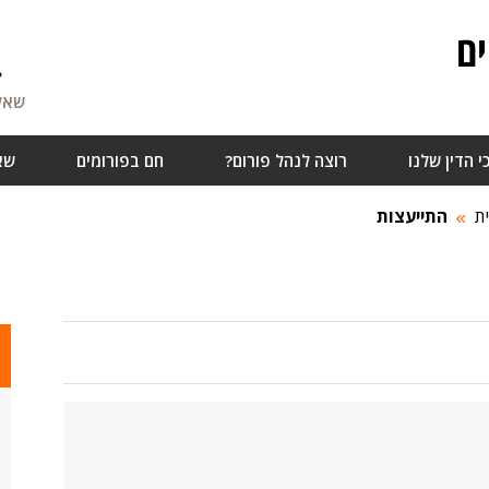
ם
4
שאלו
י הדין שלנו
רוצה לנהל פורום?
חם בפורומים
שא
ת
התייעצות