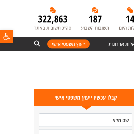
322,863
187
1
ת היום
תשובות השבוע
סה”כ תשובות באתר
פתח
לות אחרונות
ייעוץ משפטי אישי
קבלו עכשיו ייעוץ משפטי אישי