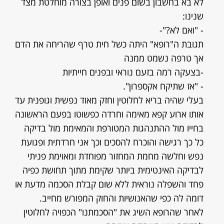
לא בא בחשבון בשום פנים ואופן בצורה מוחלטת מצד
שנינו:
- "ואם לא?"-
תגובת ה"רופא" היתה כשל חית טרף שהריחה את הדם
אך טרפה נשמט ממנה
-בצעקה רמה בזעם נוראי ובפנים חייתיות
- "אז שתיקח אקספרון".
בעלי שהיה בריא לחלוטין וחזק מאוד נפשית וגופנית עד
אותו ארוע קפא מאימה וחרדה כפשוטו בפעם הראשונה
בחייו מול ההתנהגות המטורפת והמאימת מול בדיקה
כל כך רגישה והוכרח להסכים וכך אני חרדתית ופגועת
נפש וחלשה מחמת המחזור מפוחדת ומאוימת פניתי
לבדיקה האינטימית ביותר שקימת מתוך תחושת כפיה
פחד והשפלה נוראית ללא שום קבלת הסכמה מדעת או
דומה לה כפי שהאנושיות והחוק המפורש מחייב.
לאחר שהרופא השיג את "הסכמתנו" הכפויה לחלוטין