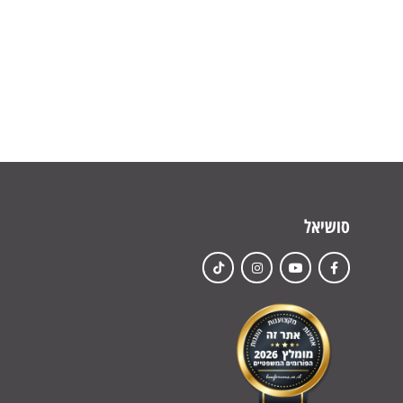
סושיאל