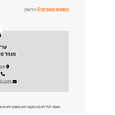
נושאים קשורים:
גירושין
עו"ד
מנהל פו
ח.נ ב
l.com
האמור לעיל לא בא במקום ייעוץ משפטי ולא מה