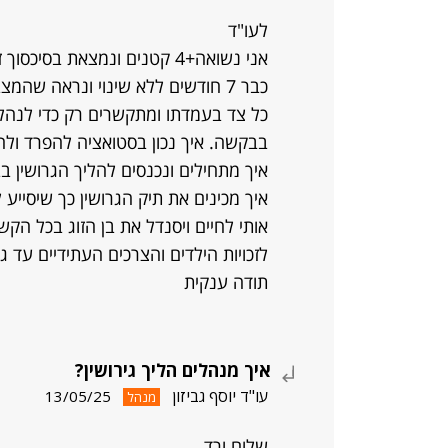
לעו"ד
אני נשואה+4 קטנים ונמצאת בסיכסוך זוגי / משפחתי
כבר 7 חודשים ללא שינוי ונראה שהמצב מחריף.
כל צד בעמדתו ומתקשרים רק כדי לנהל
בבקשה. איך נכון בסטואציה להפרד ול
איך מתחילים ונכנסים להליך הגרושין ב
איך מכינים את תיק הגרושין כך שיסייע לי
אותי לחיים ויסנדל את בן הזוג בכל הקשו
לזכויות הילדים והצרכים העתידיים עד גיל 21 
תודה ענקית
איך מנהלים הליך גירושין?
עו"ד יוסף גביזון
13/05/25
מנהל
שלום ורד,