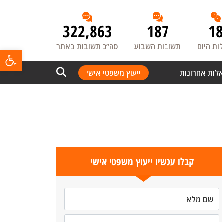
322,863
187
1
ת היום
תשובות השבוע
סה”כ תשובות באתר
פתח
לות אחרונות
ייעוץ משפטי אישי
קבלו עכשיו ייעוץ משפטי אישי