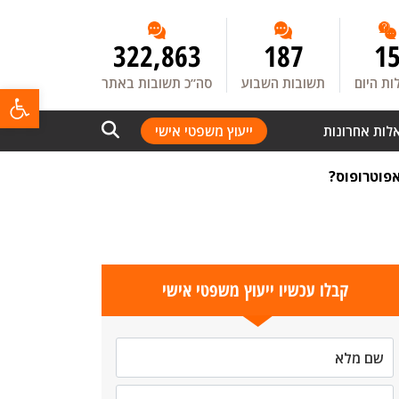
322,863
187
1
ת היום
תשובות השבוע
סה”כ תשובות באתר
פתח
לות אחרונות
ייעוץ משפטי אישי
אפוטרופוס?
קבלו עכשיו ייעוץ משפטי אישי