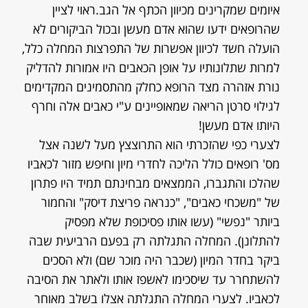
איומים שמקרינים מכיוון הכתף אל הגב.ראוי לציין
שהרופאים ידעו שהוא אדם מעשן ובכול הביקורים לא
הועלה חשד לכיוון אפשרות של התפרצות המחלה כלל,
למרות שתלונותיו על אופן הכאבים היו אמורות להדליק
נורת אזהרה מצד הרופא כחלק מהתסמינים המקדימים
לגילוי סרטן הריאה שמאופיינים ע"י כאבים אלה וחרף
היותו אדם מעשן!
לצערי כפי שהזכרתי הוא התרוצצץ מעל לשנה אצל
מס' רופאים כולל הליכה לחדרי מיון וחיפש מזור לכאביו
שהלכו והתגברו, הממצאים מבחינתם תמיד היו פתרון
של "משכחי כאבים", "כנראה פריצת דיסק" והחמור
ביותר "נפשי" (עשו אותו פסיכופת שלא מפסיק
להתלונן). המחלה התגלתה רק בפעם הרביעית שבה
ביקר בחדר המיון (שכבר היה מוכר שם) ולא הסכים
להשתחרר עד שיסכימו לאשפז אותו ולאתר את הסיבה
לכאביו. לצערי המחלה התגלתה אצלו בשלב מאוחר