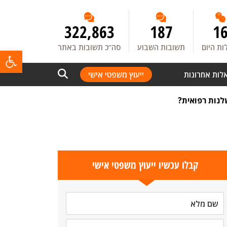
322,863
187
1
ת היום
תשובות השבוע
סה”כ תשובות באתר
פתח
לות אחרונות
ייעוץ משפטי אישי
לנות רפואית?
קבלו עכשיו ייעוץ משפטי אישי