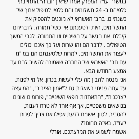
במשרד עו"ד המפרק אמרו ש"אין חברה".התחייבתי
כלפיהם ב- 24 תשלומים והם כלפיי לטיפול ארוך של
כשנתיים. בחב' האשראי לא מוכנים להפסיק את
התשלומים, היות ולטענתם אין כשל תמורה. לדבריהם
קיבלתי את הגשר על השיניים וזו התמורה. לגבי המשך
הטיפולים , לדבריהם זהו שרות ועל כך אינם יכולים
לעצור את התשלומים. למרות שלטענתם הם במו"מ
עם חב' האשראי של החברה שאמורה להשיב להם עד
אמצע החודש הבא.
אני מנסה להבין מה עלי לעשות בנדון. אל מי לפנות.
עד עתה פניתי בשאלות גם ל"אמון הציבור", "המועצה
לצרכנות", "התאחדות רופאי השיניים", פורומים שונים
בנושאים משפטיים, אך אף אחד לא טרח לענות,
להסביר, לכוון. אשמח לדעת אפילו אם צריך לפנות
לעו"ד, באיזה תחום??
אשמח לשמוע את המלצתכם. אורלי