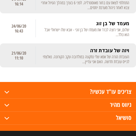
התחלתי לצאת עם בחור מאוסטרליה. לפני 6 בערך במהלך הטיול אחרי
16:14
צבא לאחר ניהול מערכת יחסים...
מעמד של בן זוג
24/06/20
שלום, אני רוצה לברר את מעמדו של בן זוגי - אבא שלו ישראלי אבל
16:43
הוא נולד...
ויזה של עובדת זרה
21/06/20
העובדת הזרה של אמא שלי נתקעה במולדובה עקב הקורונה. נאלצתי
11:10
לגייס עובדת חדשה. האם אני עדיין...
צריכים עו"ד עכשיו?
ניווט מהיר
סושיאל