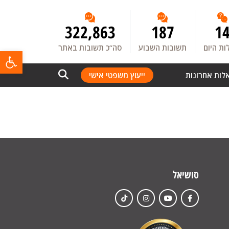
322,863
187
1
ת היום
תשובות השבוע
סה”כ תשובות באתר
פתח
לות אחרונות
ייעוץ משפטי אישי
סושיאל