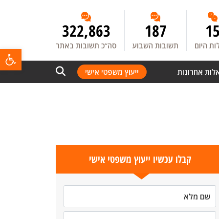
322,863
187
1
ת היום
תשובות השבוע
סה”כ תשובות באתר
פתח
לות אחרונות
ייעוץ משפטי אישי
קבלו עכשיו ייעוץ משפטי אישי