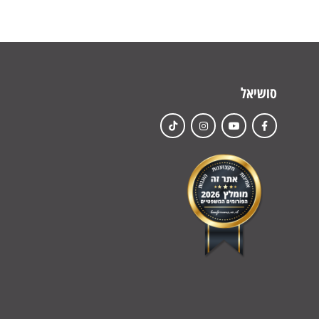
סושיאל