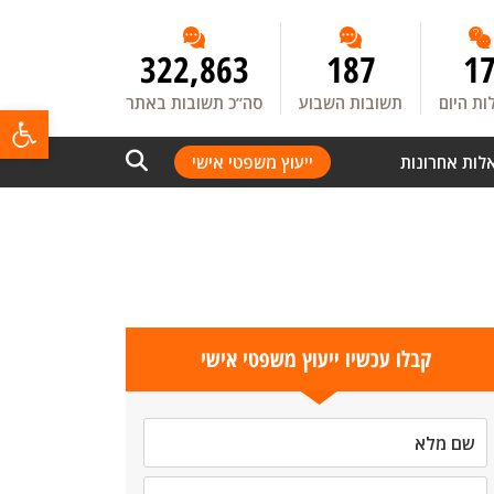
322,863
187
1
ת היום
תשובות השבוע
סה”כ תשובות באתר
פתח
לות אחרונות
ייעוץ משפטי אישי
קבלו עכשיו ייעוץ משפטי אישי