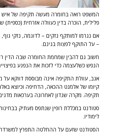
המשפט רואה בחומרה מעשה תקיפה של איש כנג
פלילית, הוכרה בדין כעוולה אזרחית (כספית) ש
אם נגרמו למותקף נזקים – לדוגמה, נזקי גוף, ה
– על התוקף לפצות בגינם.
חשוב גם להבין שמחמת החומרה שבה הדין רו
הנפש כשלעצמה כדי לזכות את הנפגע בפיצויים,
אגב, עוולת התקיפה אינה מבוססת דווקא על מגע
קיומו של אלמנט ההכאה, הדחיפה וכיוצא באלה.
תקיפה. מקרה שנדון לאחרונה בערכאות מדגים ע
סטודנט במכללת רופין שנתפס מעתיק בבחינות
לימודיו.
הסטודנט שזעם על ההחלטה התפרץ למשרדה ש