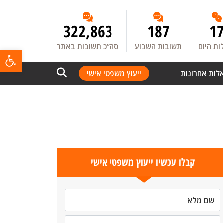
322,863
187
1
ת היום
תשובות השבוע
סה”כ תשובות באתר
פתח
לות אחרונות
ייעוץ משפטי אישי
קבלו עכשיו ייעוץ משפטי אישי