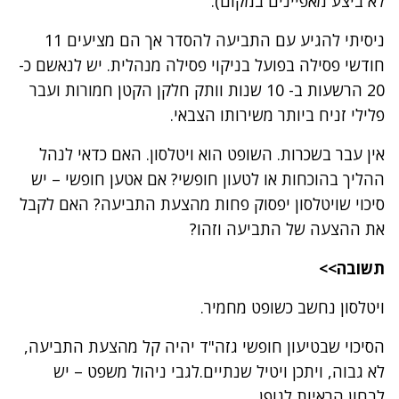
לא ביצע מאפיינים במקום).
ניסיתי להגיע עם התביעה להסדר אך הם מציעים 11
חודשי פסילה בפועל בניקוי פסילה מנהלית. יש לנאשם כ-
20 הרשעות ב- 10 שנות וותק חלקן הקטן חמורות ועבר
פלילי זניח ביותר משירותו הצבאי.
אין עבר בשכרות. השופט הוא ויטלסון. האם כדאי לנהל
ההליך בהוכחות או לטעון חופשי? אם אטען חופשי – יש
סיכוי שויטלסון יפסוק פחות מהצעת התביעה? האם לקבל
את ההצעה של התביעה וזהו?
תשובה>>
ויטלסון נחשב כשופט מחמיר.
הסיכוי שבטיעון חופשי גזה"ד יהיה קל מהצעת התביעה,
לא גבוה, ויתכן ויטיל שנתיים.לגבי ניהול משפט – יש
לבחון הראיות לגופן.