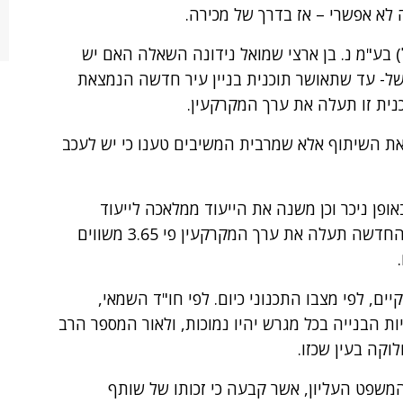
 לא אפשרי – אז בדרך של מכירה.
ת הקריה (ישראל) בע"מ נ. בן ארצי שמואל נידונה השאלה האם יש
של- עד שתאושר תוכנית בניין עיר חדשה הנמצאת
כנית זו תעלה את ערך המקרקעין.
ת השיתוף אלא שמרבית המשיבים טענו כי יש לעכב
ופן ניכר וכן משנה את הייעוד ממלאכה לייעוד
למסחר ומשרדים. על פי חו"ד השמאי, התב"ע החדשה תעלה את ערך המקרקעין פי 3.65 משווים
, לפי מצבו התכנוני כיום. לפי חו"ד השמאי,
יות הבנייה בכל מגרש יהיו נמוכות, ולאור המספר הרב
וקה בעין שכזו.
שפט העליון, אשר קבעה כי זכותו של שותף