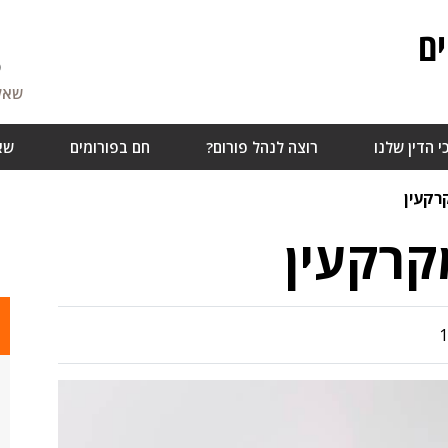
ם
5
שאלו
י הדין שלנו
רוצה לנהל פורום?
חם בפורומים
שא
רקעין
קרקעין