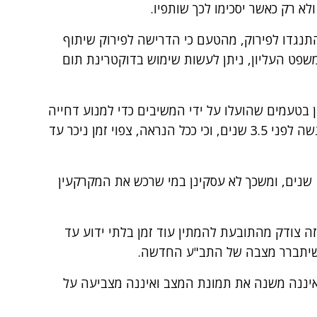
לא רק כאשר יסכימו לכך שותפיו.
גדו לפירוק, מהטעם כי הדרישה לפירוק שיתוף
משפט העליון, ניתן לעשות שימוש בדוקטרינת תום
 בטעמים שהועלו על ידי המשיבים כדי למנוע דחייה
של צו פרוק השיתוף. במקרה דנן, התביעה הוגשה לפני 3.5 שנים, וכי ככל הנראה, צפוי זמן ניכר עד
התובעת רכשה את המקרקעין לפני יותר מ- 10 שנים, ומשכך לא עסקינן במי שרכש את המקרקעין
זה צודק מהתובעת להמתין עוד זמן בלתי ידוע עד
 שיתברר מצבה של התב"ע החדשה.
יננה משנה את תמונת המצב ואיננה מצביעה על