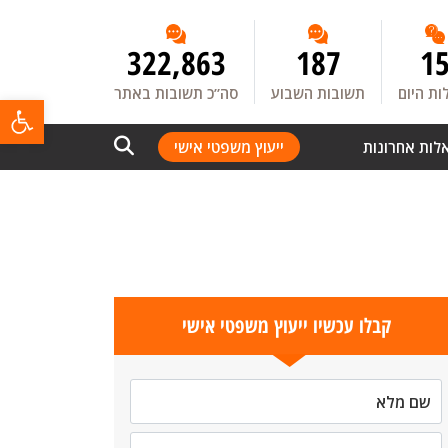
322,863
187
1
ת היום
תשובות השבוע
סה”כ תשובות באתר
פתח
לות אחרונות
ייעוץ משפטי אישי
קבלו עכשיו ייעוץ משפטי אישי