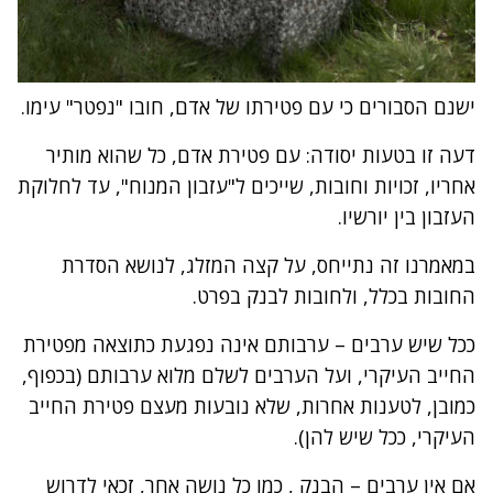
ישנם הסבורים כי עם פטירתו של אדם, חובו "נפטר" עימו.
דעה זו בטעות יסודה: עם פטירת אדם, כל שהוא מותיר
אחריו, זכויות וחובות, שייכים ל"עזבון המנוח", עד לחלוקת
העזבון בין יורשיו.
במאמרנו זה נתייחס, על קצה המזלג, לנושא הסדרת
החובות בכלל, ולחובות לבנק בפרט.
ככל שיש ערבים – ערבותם אינה נפגעת כתוצאה מפטירת
החייב העיקרי, ועל הערבים לשלם מלוא ערבותם (בכפוף,
כמובן, לטענות אחרות, שלא נובעות מעצם פטירת החייב
העיקרי, ככל שיש להן).
אם אין ערבים – הבנק , כמו כל נושה אחר, זכאי לדרוש