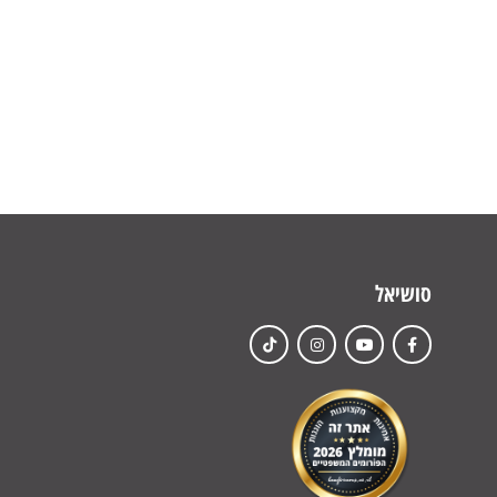
סושיאל