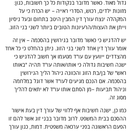
גדול מאוד. כאשר מדובר בנקודות כל כך חשובות, כגון:
מזונות ילדים, רכוש, הסדרי ראייה – יש הכרח כי על
המקהלה ינצח עורך דין המבין היטב בתחום ובעל ניסיון
וייתן את העצות/הרעיונות הטובים ביותר לשני בני הזוג.
יש להדגיש כי כאשר מדובר בגירושין בהסכמה – אין זה
אומר עורך דין אחד לשני בני הזוג. ניתן בהחלט כי כל אחד
מהצדדים ייוועץ עם עו"ד מטעמו אך חשוב להדגיש כי
ישנה חשיבות גדולה כי אותו/אותה עו"ד תהיה "באותו
ראש" של בן/בת הזוג והכוונה ניהול הליך הגירושין
בהסכמה. אם הנכם מגיעים לעו"ד אשר דוגל במלחמה
וניהול תביעות –מן הסתם אותו עו"ד לא יתאים להליך
מסוג זה.
כמו כן, ישנה חשיבות אף ללווי של עורך דין בעת אישור
ההסכם בבית המשפט. לרוב מדובר בבני זוג אשר להם זו
הפעם הראשונה בפני ערכאה משפטית. דמות, כגון עורך