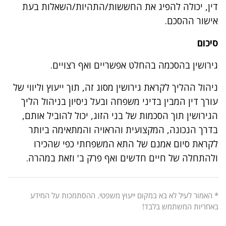
דין, יכולה להפיג את החששות/התהיות/השאלות בעת
אישור ההסכם.
סיכום
גירושין בהסכמה בהחלט אפשריים ואף רצויים.
ניהול ההליך לקראת גירושין מסוג זה, תוך ייעוץ וליווי של
עורך דין המבין בדיני משפחה ובעל ניסיון בניהול הליך
הגירושין תוך הסכמות של בני הזוג, יכול להוביל אותם,
בדרך הנכונה, המקצועית והראויה והמתאימה ביותר
לקראת סיום אמנם של התא המשפחתי כפי שהכירו
ולהתחלה של חיים חדשים ואף פרק ב' וזאת במהרה.
* האמור לעיל לא בא במקום ייעוץ משפטי. ההסתמכות על המידע
באחריות המשתמש בלבד!