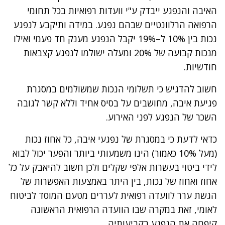
האיבה והנפגע ייבדק ע"י וועדות רפואיות בכל תחומי
הרפואה הרלוונטיים שבהם נפגע. במידה ותיקבע לנפגע
נכות בין 10% ל–19% יקבל הנפגע מענק חד פעמי ואילו
מנכות קבועה של 20% ומעלה ישולמו לנפגע קצבאות
חודשיות.
חשוב להדגיש כי תשלומי הנכות שמשולמים במסגרת
פגיעת איבה, מחושבים על בסיס אחיד וללא קשר לגובה
השכר של הנפגע לפני האירוע.
כדאי לדעת כי במסגרת של נפגעי איבה, כל אחוז נכות
(מעל 10% כאמור) הינו משמעותי ביותר והפער יכול לבוא
לידי ביטוי בעשרות אלפי שקלים ולכן חשוב להיאבק על כל
אחוז ואחוז של נכות, בין היתר באמצעות האפשרות של
הגשת ערר לוועדה רפואית לעררים מטעם המוסד לביטוח
לאומי, זאת במקרה שבו הוועדה הרפואית הראשונה
קיפחה את הנפגע בקביעותיה.