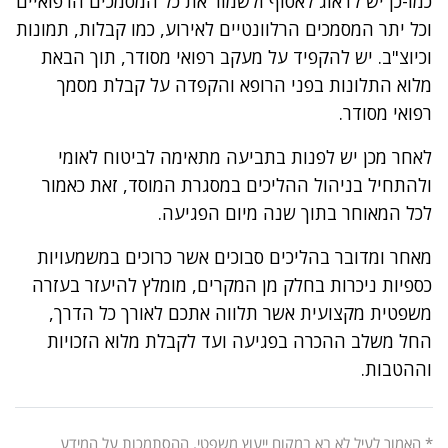
כמו-כן יש לדאוג לאסוף ולשמור את כל המסמכים הרפואיים
וכל יתר המסמכים הרלוונטיים לאירוע, כמו קבלות, תמונות
וכיוצ"ב. יש להקפיד על מעקב רפואי מסודר, תוך הבאת
מלוא התלונות בפני הרופא והקפדה על קבלת מסמך
רפואי מסודר.
לאחר מכן יש לפנות בתביעה מתאימה לביטוח לאומי
ולהתחיל בניהול ההליכים במסגרת המוסד, זאת כאמור
לכל המאוחר בתוך שנה מיום הפגיעה.
מאחר ומדובר בהליכים סבוכים אשר כרוכים במשמעויות
כספיות ניכרות בחלק מן המקרים, מומלץ להיעזר בעזרה
משפטית מקצועית אשר תלווה אתכם לאורך כל הדרך,
החל משלב ההכרה בפגיעה ועד לקבלת מלוא הזכויות
וההטבות.
* האמור לעיל לא בא במקום ייעוץ משפטי. ההסתמכות על המידע