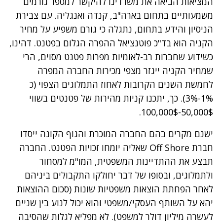
המציאות הביאה את משרדינו להיקשר למספר גורמים
משמעותיים בתחום בארה"ב, קנדה ואנגליה. עם צבירת
הניסיון והידע בתחום, נתגלה כי גורם משפיע על מחיר
הקניה הוא בד"כ פוטנציאל ההפרה הגלום בפטנט. דהינו,
כשידוע שחברות רב-לאומיות מפרות פטנט מסוים, הרי
שמחיר הקניה ייגזר מצפי מכירות החברה המפרה
לחמשת השנים הקרובות לאחוז התמלוגים הצפוי (כ
1%-3%). כך, יתכנו קניות
מהירות
של פטנטים בשווי
50,000$-100,000$.
ישנם מקרים בהם החברה המוכרת והגוף הקונה ייסדו
חברת Off Shore שאליה יומחו זכויות הפטנט. החברה
תבצע את ההתדיינות המשפטית, המו"מ למסחור
ולתמלוגים, ובסופו של דבר יחולקו התקבולים ביניהם
לאחר הפחתת הוצאות משפטיות שונות (סכום ההוצאות
יהא על השותף העסקי/משפטי והוא יכול לנוע בין שניים
לעשרה מיליון דולר למשפט). לא מפליא לגלות שהסיבה