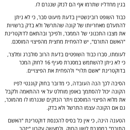
בגין מחדליו שתרמו אף הם לנזק שנגרם לו.
כבוד השופט רובינשטיין בדעת מיעוט סבר, כי לא ניתן
להתעלם מאחריותו של קונה שהתרשל ולא בדק ברשויות
את מצבו התכנוני של הממכר, ולפיכך ובהתאם לדוקטרינת
"האשם התורם", יש להפחית מחצית מהפיצוי המוסכם.
לעומתו, סברו כבוד השופטים בדעת הרוב סולברג ומלצר,
כי לא ניתן להשתמש במסגרת סעיף 16 לחוק המכר
בדוקטרינת "אשם תלוי" ולהפחית את הפיצויים.
הסיבה לכך הנה העובדה, כי מדובר בחוק קוגנטי לפיו
הקונה יכול להסתמך באופן מוחלט על אי ההתאמה ולקבל
את מלוא הפיצוי המוסכם ויתר הנזקים שנגרמו לו מהמוכר,
גם אם הקונה עצמו התרשל ולא בדק.
הטענה הינה, כי אין כל בסיס להכנסת דוקטרינת "האשם
התורם" במסגרת לשון החוק, ולמעשה עקרון "יזהר