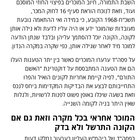
השבת התמורה, חיוב המוכרים בפיצוי החוזי המוסכם
ועוד, וזאת לנוכח הוראת סעיף 16 לחוק המכר,
תשכ"ח-1968 הקובע, כי במידה ואי ההתאמה נובעת
מעובדות שהמוכר ידע או היה עליו לדעת ולא גילה אותן
לקונה, הקונה יוכל להסתמך עליהן ובלבד שנתן הודעה
למוכר מיד לאחר שגילה אותן, כפי שקרה במקרה הנדון.
על פסה"ד ערערו המוכרים כאשר בין יתר הטענות העלו
הם את הטענה המתבססת על דוקטרינת "האשם
התורם", לפיה קיימת אחריות לקונים הואיל והפרו
התחייבותם לבצע את הבדיקות המקדימות ביחס לנכס
וזאת בשעה שיכלו באופן פשוט לפנות לרשויות, ולגלות
שאין היתר בניה לקומה השנייה.
המוכר אחראי בכל מקרה וזאת גם אם
הקונה התרשל ולא בדק
בפסה"ד של ביהמ"ש העליון בערעור נחלקו דעות