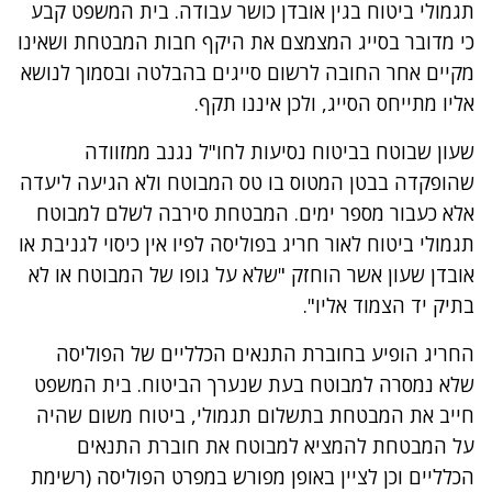
תגמולי ביטוח בגין אובדן כושר עבודה. בית המשפט קבע
כי מדובר בסייג המצמצם את היקף חבות המבטחת ושאינו
מקיים אחר החובה לרשום סייגים בהבלטה ובסמוך לנושא
אליו מתייחס הסייג, ולכן איננו תקף.
שעון שבוטח בביטוח נסיעות לחו"ל נגנב ממזוודה
שהופקדה בבטן המטוס בו טס המבוטח ולא הגיעה ליעדה
אלא כעבור מספר ימים. המבטחת סירבה לשלם למבוטח
תגמולי ביטוח לאור חריג בפוליסה לפיו אין כיסוי לגניבת או
אובדן שעון אשר הוחזק "שלא על גופו של המבוטח או לא
בתיק יד הצמוד אליו".
החריג הופיע בחוברת התנאים הכלליים של הפוליסה
שלא נמסרה למבוטח בעת שנערך הביטוח. בית המשפט
חייב את המבטחת בתשלום תגמולי, ביטוח משום שהיה
על המבטחת להמציא למבוטח את חוברת התנאים
הכלליים וכן לציין באופן מפורש במפרט הפוליסה (רשימת