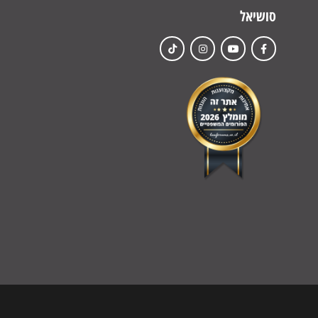
סושיאל