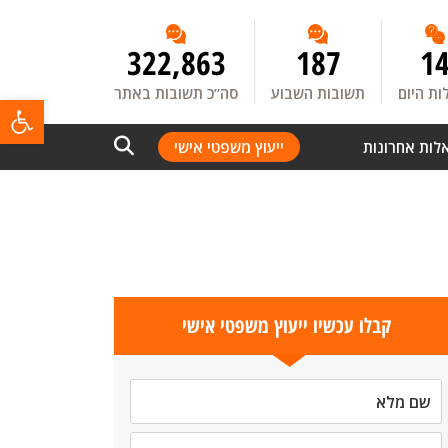
322,863
187
1
ת היום
תשובות השבוע
סה”כ תשובות באתר
פתח
לות אחרונות
ייעוץ משפטי אישי
קבלו עכשיו ייעוץ משפטי אישי