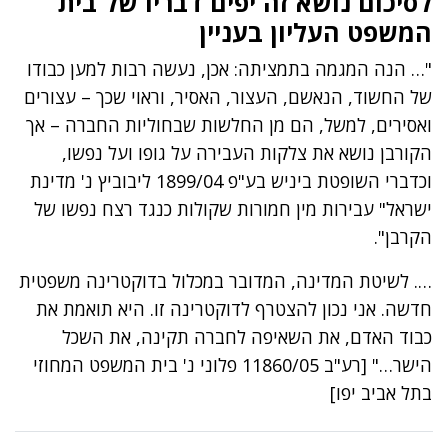
לסיכום נושא זה יפים דבריו של בית
המשפט העליון בעניין
"… הנה המגמה בתמציתה: אכן, נעשה רבות למען כבודו
של החשוד, הנאשם, העצור, האסיר, וראוי שכך – עצורים
ואסירים, למשל, הם מן החלשות שבחוליות החברה – אך
הקורבן נושא את צלקות העבירה על גופו ועל נפשו,
וכדברי השופטת ביניש בע"פ 1899/04 ליבוביץ נ' מדינת
ישראל" עבירות מין חמורות שקולות כנגד רצח נפשו של
הקרבן".
…. לשיטת המדינה, המדובר במכלול בדוקטרינה משפטית
חדשה. אני נכון להצטרף לדוקטרינה זו. היא תואמת את
כבוד האדם, את השאיפה לחברה תקינה, את השכל
הישר…" [רע"ב 11860/05 פלוני נ' בית המשפט המחוזי
בתל אביב יפו]