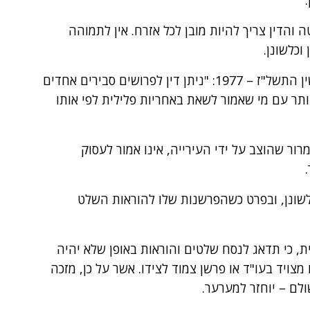
 והדין צריך להיות מובן לכל אזרח. אין לתמוהה
וכלשונן.
יתר מזו, על פי הוראת סעיף 34כא לחוק העונשין התשל"ז – 1977: "ניתן דין לפרושים סבירים אחדים
יותר עם מי שאמור לשאת באחריות פלילית לפי אותו
ור שהוצב על ידי העירייה, אינו אמור לעסוק
שונן, ובפרט כשהפרשנות שלו להוראות השלט
ת, כי תדאג לנסח שלטים והוראות באופן שלא יהיה
מצויד בעו"ד או פרשן צמוד לצידו. אשר על כן, מזכה
ם – יוחזר למערער.