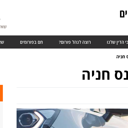
ם
5
שאלו
י הדין שלנו
רוצה לנהל פורום?
חם בפורומים
שא
 חניה
ס חניה