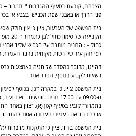
הצבתם, קובעת בסעיף ההגדרות:" 'תמרור – סימ
פני הדרך או באבני שפת הכביש, בצבע או בכל 
הקביעה ש
כחול – : החניה מותרת על הכביש שליד אבני
לפי חוק עזר של רשות מקומית בדבר העמדת רכב
דהיינו, מדובר בהסדר של חניה באמצעות כרטי
רשאית לקבוע בנוסף, הסדר אחר.
בית המשפט ציין, כי במקרה דנן, בנוסף לסימון 
בתמרור" קובע בסעיף קטן (א): "צוין באחד הת
או לידו הוראה בענייני תעבורה אסור להתנהג ב
בית המשפט בדיון, ציין כי התקנות מדברות על
התמרור וזהו גם המצב העובדתי במקרה הנדון.