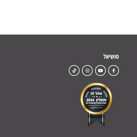
סושיאל