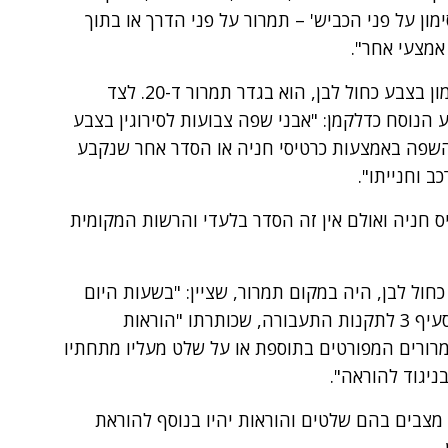
ון על פני הכביש' – תמרור על פני הדרך או בתוך
אמצעי אחר".
בית המשפט של הערעור, ציין כי אין חולק שסימון בצבע כחול לבן, הוא בגדר תמרור ד-20. לצד
ל סימון כחול לבן כתמרור ד-20 מופיע הנוסח כדלקמן: "אבני שפה צבועות לסירוגין בצבע
 השפה באמצעות כרטיסי חניה או הסדר אחר שנקבע
 וחנייתו".
ס חניה ואולם אין זה הסדר בלעדי והרשות המקומית
כחול לבן, היה במקום תמרור, שציין: "בשעות היום
מ-09.00 עד 17.00 חניה חופשית". זאת ועוד, סעיף 3 לתקנות התעבורה, שכותרתו "הוראות
מרורים המפורטים בתוספת או על שלט מעליו מתחתיו
ניגוד להוראה".
 מצבים בהם שלטים והוראות יהיו בנוסף להוראת