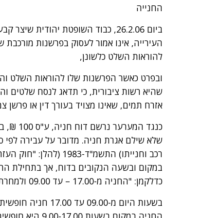
החנייה
ביום 26.2.06, כבוד השופטת יהודית ש
העירייה, אינו אמור לעסוק בפרשנות מורכבת ש
להוראות השלט כלשונן,
ובפרט כאשר הפרשנות שלו להוראות השלט והתמ
שהיא רשות ציבורית, כי תדאג לנסח שלטים והו
אזרח תמים, שאינו מצויד בעורך דין או פרשן צמ
רכב וחנייתו) התשמ"ד-983
במקום ובשעה הנקובים בדוח, אך בתחילת הרחו
כדלקמן: "החניה מ-17.00 – עד 09.00 ולמחרת מותרת לרכב בעל תו חניה אזורי.
בשעות היום מ-09.00 
החניה במקום בשעות 9.00-17.00 היא חופשית והוראת תמרור זה, גוברת על הסימון כחול לבן.