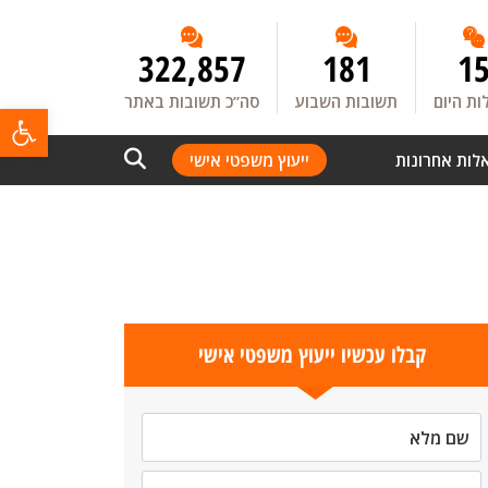
322,857
181
1
ת היום
תשובות השבוע
סה”כ תשובות באתר
פתח
לות אחרונות
ייעוץ משפטי אישי
קבלו עכשיו ייעוץ משפטי אישי