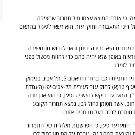
יצר קבעה, כי אזרח המוצא עצמו מול תמרור שהציבה
ל דיני התעבורה וחוקי עזר. הוא רשאי לפעול בהתאם
רורים היא סבירה. ניתן וראוי לדרוש מהמשיבה
ראות באופן שלא יהיה בהם כדי להוות מכשול בפני
וד לצידו.
כנגד המערער נרשם דוח חניה, ע"ס 100 ₪, בגין החניית רכבו ברח' דרויאנוב 3, תל אביב בנימוק
שלא שילם אגרת חניה. מדובר על עבירה לפי סעיף 12(א) לחוק עזר לעירית תל-אביב-יפו (העמדת
1 (להלן: "חוק העזר"). המערער ביקש להישפט וטען, כי הוא אכן חנה
ב, אשר מסומן כחול לבן, נמצא תמרור הקובע
עד 17.00 חניה חופשית". המערער טען, כי הפרשנות מילולית של התמרור