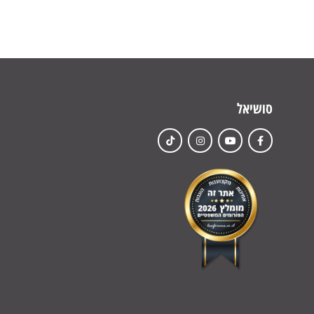
סושיאל