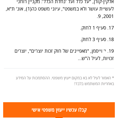
אלקין-קורן, "על כלל ועל 'נחלת הכלל': מקניין רוחני
לעשיית עושר ולא במשפט", עיוני משפט כה(1), אונ' ת"א,
2001, 9.
17. סעיף 1 לחוק.
18. סעיף 3 לחוק.
19. י' וייסמן, "מאפיינים של חוק זכות יוצרים", יוצרים
זכויות, לעיל ה"ש…
* האמור לעיל לא בא במקום ייעוץ משפטי. ההסתמכות על המידע
באחריות המשתמש בלבד!
קבלו עכשיו ייעוץ משפטי אישי