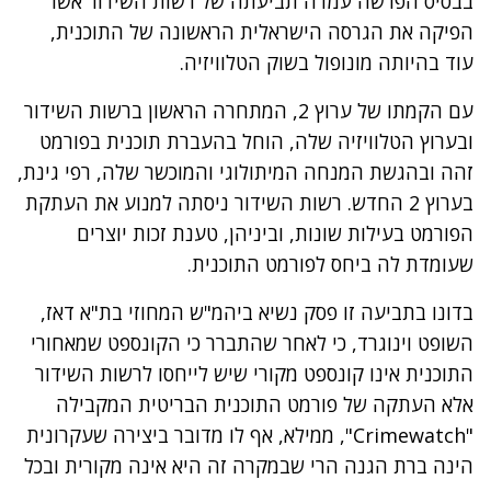
בבסיס הפרשה עמדה תביעתה של רשות השידור אשר
הפיקה את הגרסה הישראלית הראשונה של התוכנית,
עוד בהיותה מונופול בשוק הטלוויזיה.
עם הקמתו של ערוץ 2, המתחרה הראשון ברשות השידור
ובערוץ הטלוויזיה שלה, הוחל בהעברת תוכנית בפורמט
זהה ובהגשת המנחה המיתולוגי והמוכשר שלה, רפי גינת,
בערוץ 2 החדש. רשות השידור ניסתה למנוע את העתקת
הפורמט בעילות שונות, וביניהן, טענת זכות יוצרים
שעומדת לה ביחס לפורמט התוכנית.
בדונו בתביעה זו פסק נשיא ביהמ"ש המחוזי בת"א דאז,
השופט וינוגרד, כי לאחר שהתברר כי הקונספט שמאחורי
התוכנית אינו קונספט מקורי שיש לייחסו לרשות השידור
אלא העתקה של פורמט התוכנית הבריטית המקבילה
"Crimewatch", ממילא, אף לו מדובר ביצירה שעקרונית
הינה ברת הגנה הרי שבמקרה זה היא אינה מקורית ובכל