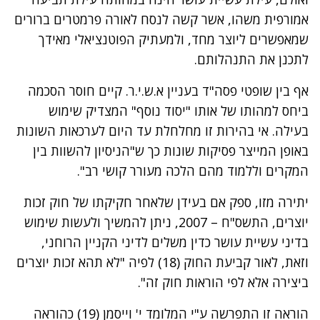
אמורפית משהו, אשר קשה לנסח לאורה פרמטרים ברורים
שמאפשרים ליוצר מחד, ולמעתיק הפוטנציאלי מאידך
לתכנן את התנהלותם.
אף בין שופטי פסה"ד בעניין א.ש.י.ר. קיים חוסר הסכמה
ביחס למהותו של אותו "יסוד נוסף" המצדיק שימוש
בעילה. אי בהירות זו מחלחלת עד היום לערכאות השונות
באופן המייצר פסיקות שונות כך ש"הניסיון להשוות בין
המקרים וללמוד מהם הלכה מעורר קושי רב".
יתירה מזו, ספק אם בעידן שלאחר חקיקתו של חוק זכות
יוצרים, התשס"ח – 2007, ניתן להמשיך ולעשות שימוש
בדיני עשיית עושר כדין משלים לדיני הקניין הרוחני,
וזאת, לאור קביעת החוק (18) לפיה "לא תהא זכות יוצרים
ביצירה אלא לפי הוראות חוק זה".
הוראה זו התפרשה ע"י המלומד י' וייסמן (19) כהוראה