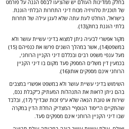
בחלק ממדינות העולם יש שהציעו לבסס הגנה על פורמט
של תוכנית טלוויזיה מכוח דיני התחרות הבלתי הוגנת.
בישראל, הוחלט לעת עתה שלא לעגן עילה של תחרות
בלתי הוגנת בחוק(13).
מקור אפשרי לבעיה ניתן למצוא בדיני עשיית עושר ולא
במשפט(14), אשר במהלך השנים פרשו את כנפיהם (15)
מעל ענפי משפט רבים ובכללם דיני הקניין הרוחני,
בכמעין דין משלים המספק סעד מקום בו דיני הקניין
הרוחני אינם מספקים אותו(16).
השימוש בדיני עשיית עושר ולא במשפט אפשרי במצבים
בהם ניתן לראות את התנהלות המעתיק כ"קבלת נכס,
שירות או טובת הנאה שלא ע"פ זכות שבדין" (17), ובלבד
שהתקיים ה"יסוד הנוסף" המצדיק החלת הדין במקרה
שבו דיני הקניין הרוחני אינם מספקים סעד.
ואולם, עילת עשיית עושר הינה במהותה עילת תביעה