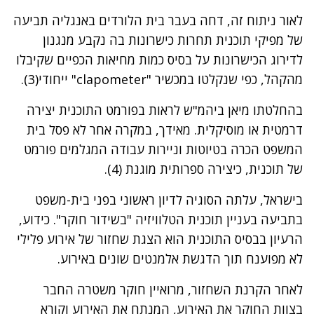
לאור ניתוח זה, דחה בעבר בית הלורדים באנגליה תביעה
של מפיקי תוכנית תחרות כישרונות בה נקבע מנגנון
לדירוג הכישרונות על בסיס כמות מחיאות הכפיים שקיבלו
מהקהל, כפי שנקלטו במכשיר "clapometer" ייחודי(3).
בהחלטתו מיאן ביהמ"ש לראות בפורמט התוכנית יצירה
דרמטית או מוסיקלית. מאידך, במקרה אחר לא פסל בית
המשפט הכרה בטיוטות וניירות עבודה המגלמים פורמט
של תוכנית, כיצירה ספרותית מוגנת (4).
בישראל, עלתה הסוגיה לדיון ראשוני בפני בית-משפט
בתביעה בעניין תוכנית הטלוויזיה "בשידור חוקר". כידוע,
הרעיון בבסיס התוכנית הוא הצגת שחזור של אירוע פלילי
לא מפוענח תוך הדגשת אלמנטים שונים באירוע.
לאחר הקרנת השחזור, מרואיין חוקר משטרה החבר
בצוות החוקר את האירוע, המנתח את האירוע וקורא