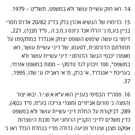
14. ראו חוק עשיית עושר ולא במשפט, תשל"ט – 1979.
15. כדימויו של הנשיא אהרן ברק בד"נ 20/82 אדרס חמרי
בניין בע,מ נ' הרלו אנד ג'ונס ג.מ.ב.ה., פ"ד מב(1), 221,
דימוי בו עשה שימוש השופט יצחק אנגלרד במתקפתו על
תחולתם הדורסנית, לטעמו, של דיני עשיית עושר, ראו
מאמרו "כנפי הנשר הדורסני: דיני עשיית עושר ולא
במשפט", ספר זיכרון לגד טדסקי – מסות במשפט אזרחי,
בעריכת י' אנגלרד, א' ברק, מ' א' ראבילו וג' שלו, 1995,
37.
16. פסה"ד הבסיסי בעניין הוא ע"א א.ש.י.ר. יבוא יצור
והפצה נ' פורום אביזרים ומוצרי צריכה בע"מ, פ"ד נב(4),
289. לביקורת על החלת דיני עשיית עושר ולא במשפט
כדין משלים לדיני הקניין הרוחני ועל סכנת היווצרות
אפקט מצנן שיגרור פגיעה גדולה מדיי בנחלת הכלל ראו נ'