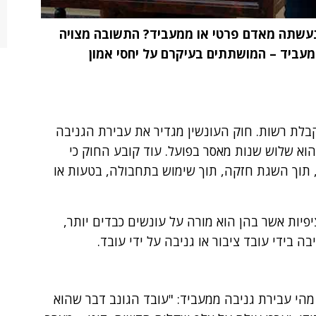
 נעשתה מאדם פרטי או ממעביד? התשובה מצויה
למעביד – המושתתים בעיקרם על יחסי אמון
קבלת רשות. חוק העונשין מגדיר את עבירת הגניבה
רה זו הוא שלוש שנות מאסר בפועל. עוד קובע החוק כי
, תוך השגת חזקה, תוך שימוש בתחבולה, בטעות או
פיות אשר בהן הוא מורה על עונשים כבדים יותר,
בה בידי עובד ציבור או גניבה על ידי עובד.
 העונשין, התשל"ז – 1977, קובע מהי עבירת גניבה ממעביד: "עובד הגונב דבר שהוא