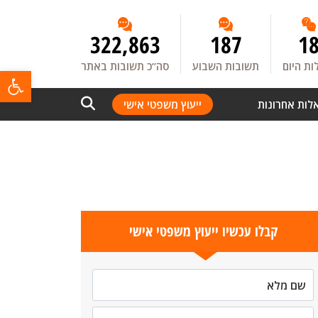
322,863
187
1
ת היום
תשובות השבוע
סה”כ תשובות באתר
פתח
לות אחרונות
ייעוץ משפטי אישי
קבלו עכשיו ייעוץ משפטי אישי