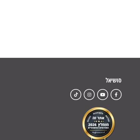
סושיאל