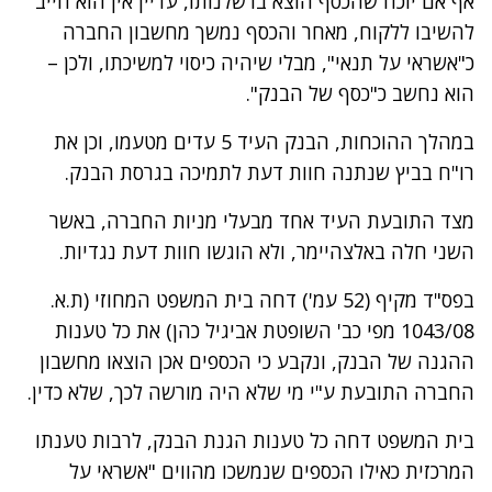
אף אם יוכח שהכסף הוצא ברשלנותו, עדיין אין הוא חייב
להשיבו ללקוח, מאחר והכסף נמשך מחשבון החברה
כ"אשראי על תנאי", מבלי שיהיה כיסוי למשיכתו, ולכן –
הוא נחשב כ"כסף של הבנק".
במהלך ההוכחות, הבנק העיד 5 עדים מטעמו, וכן את
רו"ח בביץ שנתנה חוות דעת לתמיכה בגרסת הבנק.
מצד התובעת העיד אחד מבעלי מניות החברה, באשר
השני חלה באלצהיימר, ולא הוגשו חוות דעת נגדיות.
בפס"ד מקיף (52 עמ') דחה בית המשפט המחוזי (ת.א.
1043/08 מפי כב' השופטת אביגיל כהן) את כל טענות
ההגנה של הבנק, ונקבע כי הכספים אכן הוצאו מחשבון
החברה התובעת ע"י מי שלא היה מורשה לכך, שלא כדין.
בית המשפט דחה כל טענות הגנת הבנק, לרבות טענתו
המרכזית כאילו הכספים שנמשכו מהווים "אשראי על