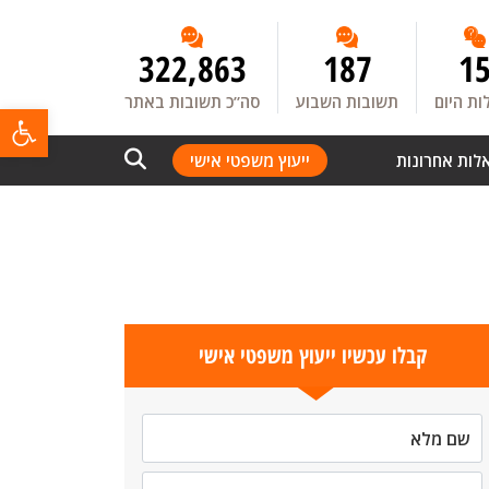
322,863
187
1
ת היום
תשובות השבוע
סה”כ תשובות באתר
פתח
לות אחרונות
ייעוץ משפטי אישי
קבלו עכשיו ייעוץ משפטי אישי