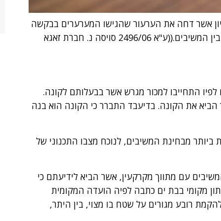
משפט העליון אשר דחה את הערעור שהגישו המערערים בבקשה
לאכוף את הסכם מכר המקרקעין שנכרת בינם ובין המשיבים.((ע"א 2496/06 סויסה נ. חברת זאגא
ון דברים לפיו התחייבו למכור מגרש אשר בבעלותם לקונה.
ה אשר הביא את הקונה. בדיעבד התברר כי הקונה הוא בנה
כלית ביותר מבחינת המשיבים, לנוכח מצבו התכנוני של
משיבים עם מתווך מקרקעין, אשר הביא לידיעתם כי
יתון מקומי בבת ים כתבה לפיה הועדה המקומית
קמת רובע מגורים על שטח בו מצוי, בין היתר,