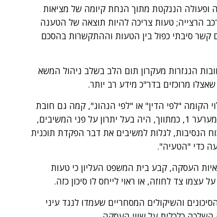
ה ופעולה הננקטת מתוך הנחת קיומה של מציאות
רכב הרצייה; טעות צריכה להיות תוצאה של הטענה
ים קשר סיבתי כפול בין הטעות וההתקשרות בהסכם
ובות הנגזרות מעקרון תום הלב בשלב ניהול המשא
שאצלו מרוכזים בדר"כ מידע רב יותר.
 הקומה "לפי הדין" או "לפי הנהוג", קמה גם חובת
גילוי "לפי הנסיבות" הספציפיות של המקרה. המערער 1, כמתווך, היה בעל יתרון על פני המשיבים,
כוח הנסיבות, לגלות למשיבים את דבר הפקדת תוכנית
ה כדי "הטעיה".
ות העסקה, קבע בית המשפט העליון כי טעות
עצמו צד לחוזה, או ראוי לייחס לו סיכון כזה.
סיכונים והשיקולים המסחריים שעמדו לנגד עיני
 השלכה כלכלית על שווי העסקה.