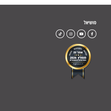
סושיאל