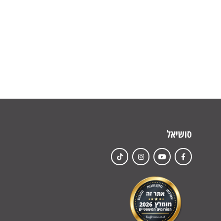
סושיאל