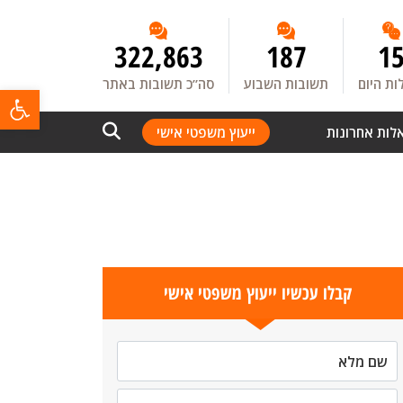
322,863
187
1
ת היום
תשובות השבוע
סה”כ תשובות באתר
פתח
לות אחרונות
ייעוץ משפטי אישי
קבלו עכשיו ייעוץ משפטי אישי