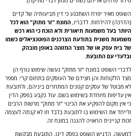
סידור פרחים אליהם נשזרים מגוון דברי מתיקה).
השופט מאיר יפרח השתכנע כי דין תביעותיה של קדים
(הדרכה) להידחות. לדבריו,
המונח "זר מתוק" הוא לכל
היותר בעל משמעות תיאורית ולא הוכח כי הוא רכש
משמעות משנית בתודעת הצרכנים הפוטנציאלים כשמו
של בית עסק או של מוצר המזוהה באופן מובהק
ובלעדי עם התובעת
.
לדברי השופט במונח "זר מתוק" נעשה שימוש גורף הן
מצד הלקוחות והן מצידם של העוסקים בתחום קרי: מספר
לא מבוטל של עסקים קטנים המתחרים ביניהם, ולתובעת
אין עדיפות מיוחדת בשימוש בשם. עוד נקבע בפסק הדין
כי אין מקום להפקיע את הכינוי "זר מתוק" מרשות הרבים
ולייחד את השימוש בו לתובעת בלבד וזו לא קנתה לעצמה
זכות קניינית הראויה להגנה במונח זה.
למעשה, הדגיש השופט בפסק דינו, התובעת מבקשת