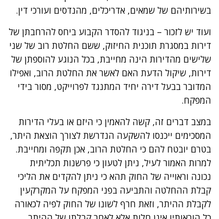
בשירותיהם של שמאים, אדריכלים, מהנדסים ועורכי דין.
ועוד יש לזכור – בניגוד להסדר הקבוע ביחס להרחבתן של
דירות במסגרת תוכנית החיזוק, ששם החלטת רוב של שני
שלישים מהדירות הינה מחייבת, בכל הנוגע להוספתן של
דירות, שיקול הדעת האם לאשר את החלטת הרוב, ואפילו
המדובר בבעל דירה יחיד המתנגד לפרוייקט, מסור בידי
המפקח.
במצב דברים זה, קשה להאמין כי היזם או בעלי הדירות
המסכימים ייכנסו להשקעה הנדרשת לצורך הוצאת היתר,
בטרם יובטח להם כי החלטת הרוב, אכן תקפה ומחייבת.
למרות האמור לעיל, ניתן לטעון כי פרשנות תכליתית
נכונה וראוייה של החוק תהא כי ניתן להקדים את הליכי
קבלת ההחלטה והתביעה בפני המפקח על המקרקעין
לקבלת ההיתר, וזאת חרף לשונו של החוק לפיה לכאורה
כל הוראותיו אינן חלות אלא לאחר קבלתו של ההיתר.