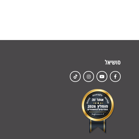
סושיאל