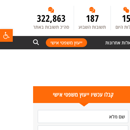
322,863
187
1
ת היום
תשובות השבוע
סה”כ תשובות באתר
פתח
לות אחרונות
ייעוץ משפטי אישי
קבלו עכשיו ייעוץ משפטי אישי